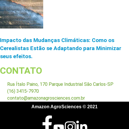
Impacto das Mudanças Climáticas: Como os
Cerealistas Estão se Adaptando para Minimizar
seus efeitos.
CONTATO
Rua Ítalo Paino, 170 Parque Industrial São Carlos-SP
(16) 3415-7970
contato@amazonagrosciences.com.br
Amazon AgroSciences © 2021