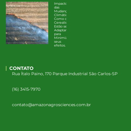
Impacto
das
Mudanças
Climáticas:
Como os
Cerealistas
Estão se
Adaptando
para
Minimizar
seus
efeitos.
CONTATO
Rua Ítalo Paino, 170 Parque Industrial São Carlos-SP
(16) 3415-7970
contato@amazonagrosciences.com.br