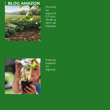
BLOG AMAZON
Microalgas
na
Agricultura:
O Futuro
Verde que
Vem da
Natureza
Práticas
Sustentáveis
no
Agronegócio