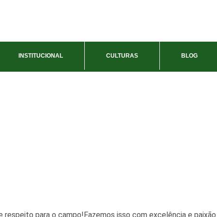
INSTITUCIONAL
CULTURAS
BLOG
 respeito para o campo!Fazemos isso com excelência e paixão 