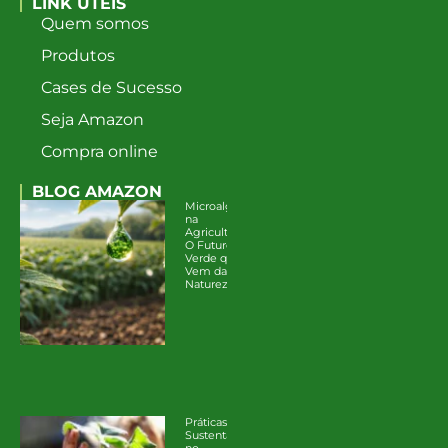
LINK ÚTEIS
Quem somos
Produtos
Cases de Sucesso
Seja Amazon
Compra online
BLOG AMAZON
Microalgas
na
Agricultura:
O Futuro
Verde que
Vem da
Natureza
Práticas
Sustentáveis
no