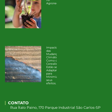
Agronegócio
Impacto
das
Mudanças
Climáticas:
Como os
Cerealistas
Estão se
Adaptando
para
Minimizar
seus
efeitos.
CONTATO
Rua Ítalo Paino, 170 Parque Industrial São Carlos-SP