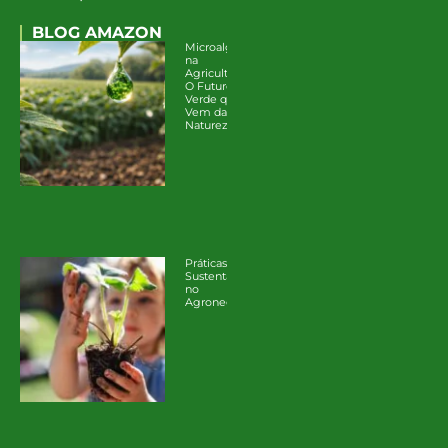
BLOG AMAZON
Microalgas
na
Agricultura:
O Futuro
Verde que
Vem da
Natureza
Práticas
Sustentáveis
no
Agronegócio