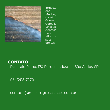
Impacto
das
Mudanças
Climáticas:
Como os
Cerealistas
Estão se
Adaptando
para
Minimizar
seus
efeitos.
CONTATO
Rua Ítalo Paino, 170 Parque Industrial São Carlos-SP
(16) 3415-7970
contato@amazonagrosciences.com.br