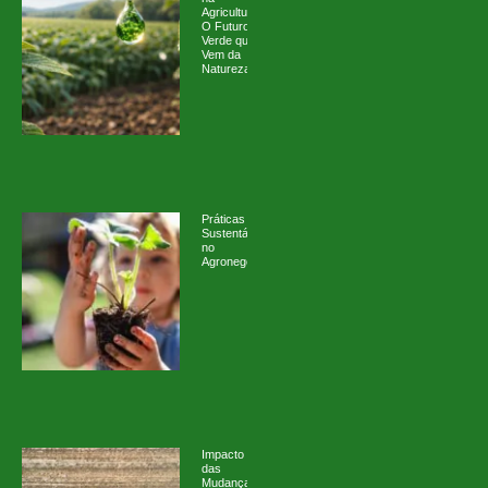
Agricultura:
O Futuro
Verde que
Vem da
Natureza
Práticas
Sustentáveis
no
Agronegócio
Impacto
das
Mudanças