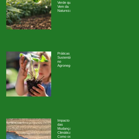
Verde que
Vem da
Natureza
Práticas
Sustentáveis
no
Agronegócio
Impacto
das
Mudanças
Climáticas:
Como os