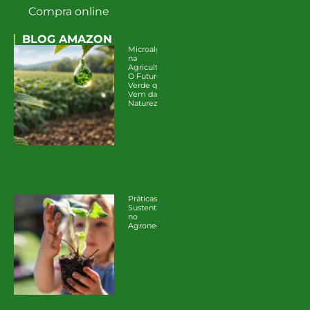
Compra online
BLOG AMAZON
Microalgas
na
Agricultura:
O Futuro
Verde que
Vem da
Natureza
Práticas
Sustentáveis
no
Agronegócio