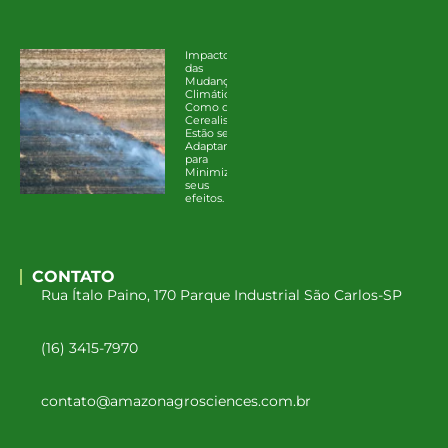
Impacto
das
Mudanças
Climáticas:
Como os
Cerealistas
Estão se
Adaptando
para
Minimizar
seus
efeitos.
CONTATO
Rua Ítalo Paino, 170 Parque Industrial São Carlos-SP
(16) 3415-7970
contato@amazonagrosciences.com.br