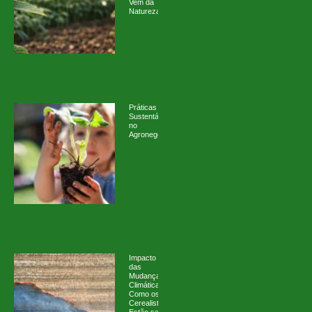
Vem da
Natureza
Práticas
Sustentáveis
no
Agronegócio
Impacto
das
Mudanças
Climáticas:
Como os
Cerealistas
Estão se