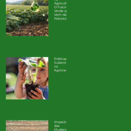
Agricultura:
O Futuro
Verde que
Vem da
Natureza
Práticas
Sustentáveis
no
Agronegócio
Impacto
das
Mudanças