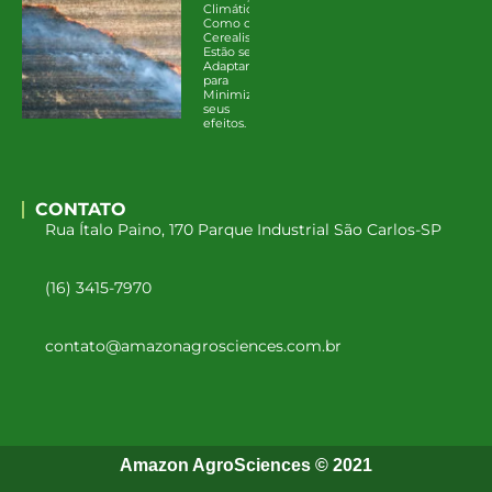
Climáticas:
Como os
Cerealistas
Estão se
Adaptando
para
Minimizar
seus
efeitos.
CONTATO
Rua Ítalo Paino, 170 Parque Industrial São Carlos-SP
(16) 3415-7970
contato@amazonagrosciences.com.br
Amazon AgroSciences © 2021