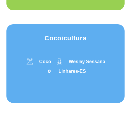
Cocoicultura
Coco
Wesley Sessana
Linhares-ES