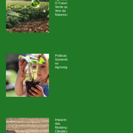
O Futuro
Verde que
Vem da
Natureza
Práticas
Sustentáveis
no
Agronegócio
Impacto
das
Mudanças
Climáticas: