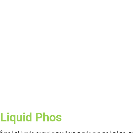
Liquid Phos
É um fertilizante mineral com alta concentração em fosforo, c