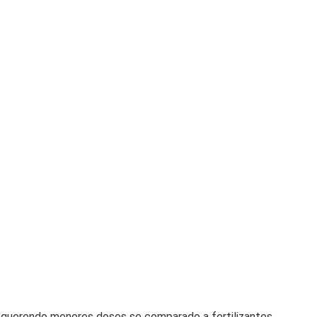
 requerendo menores doses se comparado a fertilizantes