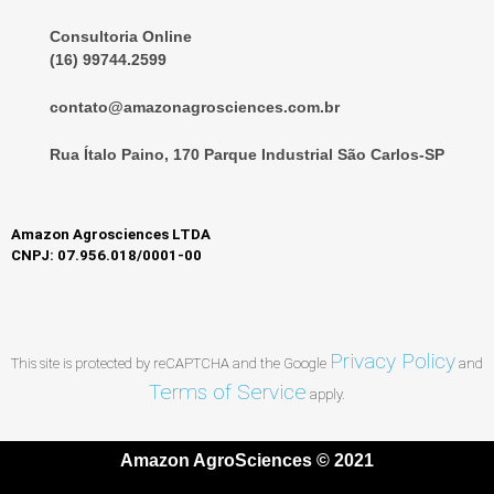
Consultoria Online
(16) 99744.2599
contato@amazonagrosciences.com.br
Rua Ítalo Paino, 170 Parque Industrial São Carlos-SP
Amazon Agrosciences LTDA
CNPJ: 07.956.018/0001-00
Privacy Policy
This site is protected by reCAPTCHA and the Google
and
Terms of Service
apply.
Amazon AgroSciences © 2021