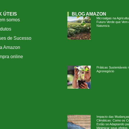
K ÚTEIS
BLOG AMAZON
Microalgas na Agricultu
em somos
Futuro Verde que Vem 
Natureza
dutos
ses de Sucesso
ja Amazon
pra online
Práticas Sustentáveis 
Agronegócio
Impacto das Mudança
Climáticas: Como os Ce
Estão se Adaptando pa
Minimizar seus efeitos.