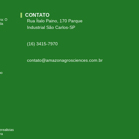
CONTATO
ra: O
Rua Ítalo Paino, 170 Parque
da
Industrial São Carlos-SP
(16) 3415-7970
contato@amazonagrosciences.com.br
no
s
realistas
ra