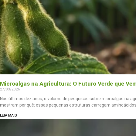
Microalgas na Agricultura: O Futuro Verde que Ve
27/03/2026
Nos últimos dez anos, o volume de pesquisas sobre microalgas na agr
mostram por quê: essas pequenas estruturas carregam aminoácidos,
LEIA MAIS